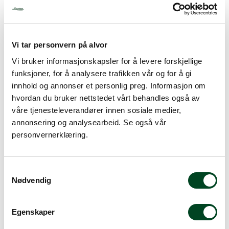
Gi meg et tilbud
Vi tar personvern på alvor
Legg til favoritter
Vi bruker informasjonskapsler for å levere forskjellige
funksjoner, for å analysere trafikken vår og for å gi
innhold og annonser et personlig preg. Informasjon om
hvordan du bruker nettstedet vårt behandles også av
Fordeler
våre tjenesteleverandører innen sosiale medier,
Profesjonell bruk
annonsering og analysearbeid. Se også vår
personvernerklæring.
Kapasitet
60 kurver pr time
Kommunikasjon
USB
S
Automatisk rengjøring
Nødvendig
a
m
t
Egenskaper
y