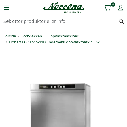
Skip to main content
0
Toggle navigation
Togg
Kjøkkenutstyr
Forside
Storkjøkken
Oppvaskmaskiner
Storkjøkken
Hobart ECO F515-11D underbenk oppvaskmaskin
Renhold & Vaskeri
Arbeidstøy
Reservedeler
Service
OUTLET
Løsninger