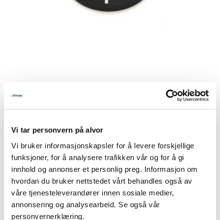
Tjenester
Bransjer
Kontakt
KNOTT M/MARKERINGSKURVE
F/SIMMERSTAT
Produktnummer:
007.93100000B
Vi tar personvern på alvor
Lagerbeholdning:
1 stk.
Vi bruker informasjonskapsler for å levere forskjellige
317,50
funksjoner, for å analysere trafikken vår og for å gi
innhold og annonser et personlig preg. Informasjon om
inkl. mva.
hvordan du bruker nettstedet vårt behandles også av
våre tjenesteleverandører innen sosiale medier,
-
+
annonsering og analysearbeid. Se også vår
personvernerklæring.