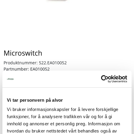
Tjenester
Bransjer
Kontakt
Microswitch
Produktnummer:
522.EA010052
Partnumber:
EA010052
Lagerbeholdning:
2 stk.
131,25
Vi tar personvern på alvor
inkl. mva.
Vi bruker informasjonskapsler for å levere forskjellige
-
+
funksjoner, for å analysere trafikken vår og for å gi
innhold og annonser et personlig preg. Informasjon om
hvordan du bruker nettstedet vårt behandles også av