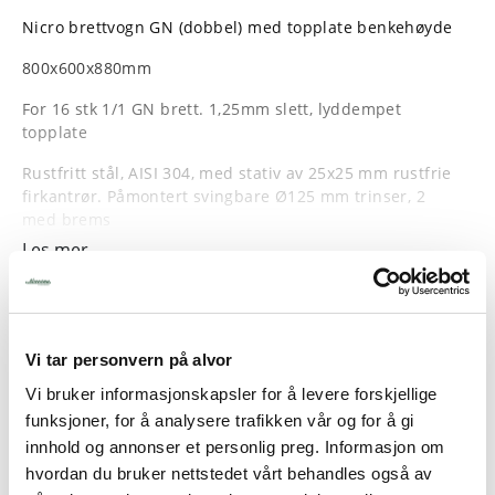
Nicro brettvogn GN (dobbel) med topplate benkehøyde
800x600x880mm
For 16 stk 1/1 GN brett. 1,25mm slett, lyddempet
topplate
Rustfritt stål, AISI 304, med stativ av 25x25 mm rustfrie
firkantrør. Påmontert svingbare Ø125 mm trinser, 2
med brems
Les mer
Vekt: 36 kg
Geidere med stoppere
Vi tar personvern på alvor
Vi bruker informasjonskapsler for å levere forskjellige
funksjoner, for å analysere trafikken vår og for å gi
innhold og annonser et personlig preg. Informasjon om
hvordan du bruker nettstedet vårt behandles også av