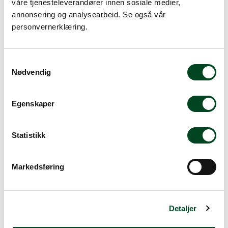
våre tjenesteleverandører innen sosiale medier,
annonsering og analysearbeid. Se også vår
personvernerklæring.
Alternative produkter
S
Nødvendig
a
m
t
Egenskaper
y
k
k
Statistikk
e
v
Markedsføring
a
l
g
Detaljer
Nicro brettvogn 24 stk 1/1