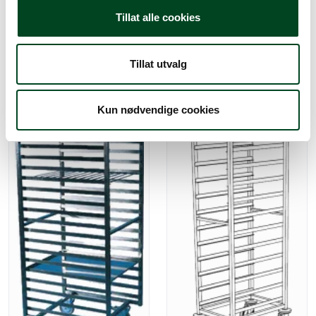
GN 739x550x1600mm
Nicro brettvogn GN 19 stk
Tillat alle cookies
2/1 brett
710x550x1600mm
Gi meg et tilbud
Tillat utvalg
Gi meg et tilbud
Kun nødvendige cookies