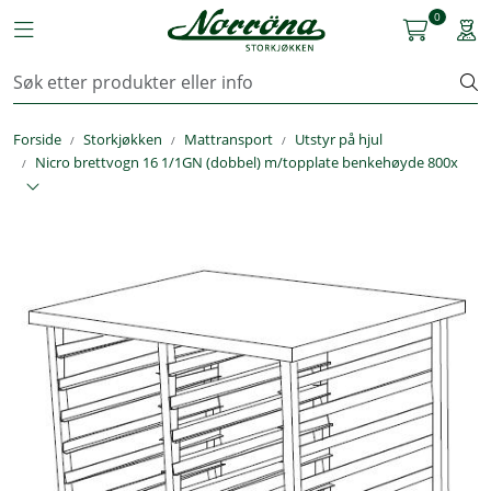
Skip to main content
0
Toggle navigation
Togg
Kjøkkenutstyr
Forside
Storkjøkken
Mattransport
Utstyr på hjul
Storkjøkken
Nicro brettvogn 16 1/1GN (dobbel) m/topplate benkehøyde 800x
Renhold & Vaskeri
Arbeidstøy
Reservedeler
Service
OUTLET
Løsninger