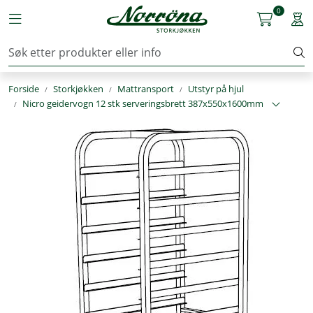
Skip to main content
0
Toggle navigation
Togg
Kjøkkenutstyr
Forside
Storkjøkken
Mattransport
Utstyr på hjul
Storkjøkken
Nicro geidervogn 12 stk serveringsbrett 387x550x1600mm
Renhold & Vaskeri
Arbeidstøy
Reservedeler
Service
OUTLET
Løsninger