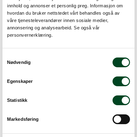
innhold og annonser et personlig preg. Informasjon om
hvordan du bruker nettstedet vårt behandles også av
våre tjenesteleverandører innen sosiale medier,
annonsering og analysearbeid. Se også vår
personvernerklæring.
S
Alternative produkter
Nødvendig
a
m
t
Egenskaper
y
k
k
Statistikk
e
v
Markedsføring
a
l
g