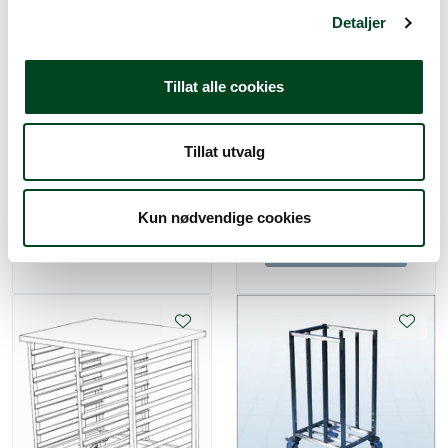
Detaljer
Tillat alle cookies
Nicro brettvogn GN 19 stk
Tillat utvalg
2/1 brett
Nicro brettvogn 19 2/1GN
710x550x1600mm
587x660x1600mm
Kun nødvendige cookies
Gi meg et tilbud
Gi meg et tilbud