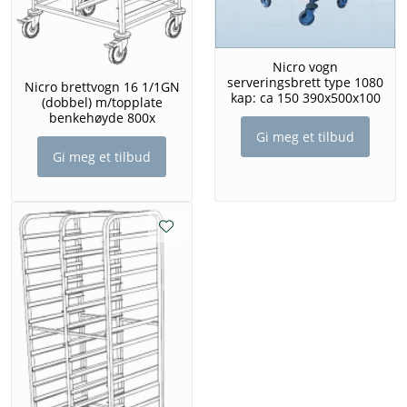
Nicro vogn
serveringsbrett type 1080
Nicro brettvogn 16 1/1GN
kap: ca 150 390x500x100
(dobbel) m/topplate
benkehøyde 800x
Gi meg et tilbud
Gi meg et tilbud