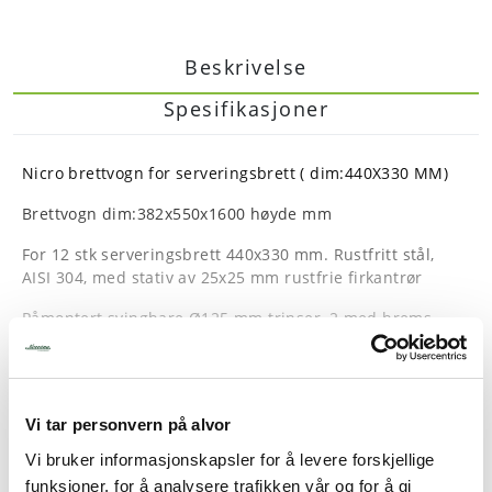
Beskrivelse
Spesifikasjoner
Nicro brettvogn for serveringsbrett ( dim:440X330 MM)
Brettvogn dim:382x550x1600 høyde mm
For 12 stk serveringsbrett 440x330 mm. Rustfritt stål,
AISI 304, med stativ av 25x25 mm rustfrie firkantrør
Påmontert svingbare Ø125 mm trinser, 2 med brems
Vekt: 20 kg
Les mer
Geidere med stoppere
Vi tar personvern på alvor
Vi bruker informasjonskapsler for å levere forskjellige
funksjoner, for å analysere trafikken vår og for å gi