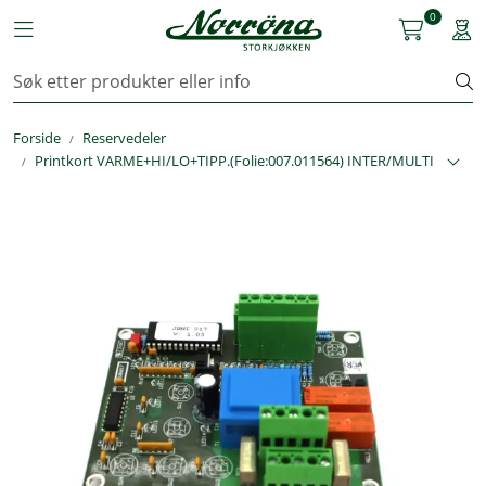
Skip to main content
0
Toggle navigation
Togg
Kjøkkenutstyr
Forside
Reservedeler
Storkjøkken
Printkort VARME+HI/LO+TIPP.(Folie:007.011564) INTER/MULTI
Renhold & Vaskeri
Arbeidstøy
Reservedeler
Service
OUTLET
Løsninger