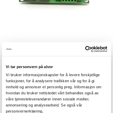
Tjenester
Bransjer
Kontakt
Printkort VARME+HI/LO+TIPP.
(Folie:007.011564) INTER/MULTI
Produktnummer:
007.011478
Vi tar personvern på alvor
Lagerbeholdning:
1 stk.
Vi bruker informasjonskapsler for å levere forskjellige
18.336,25
funksjoner, for å analysere trafikken vår og for å gi
innhold og annonser et personlig preg. Informasjon om
inkl. mva.
hvordan du bruker nettstedet vårt behandles også av
våre tjenesteleverandører innen sosiale medier,
-
+
annonsering og analysearbeid. Se også vår
personvernerklæring.