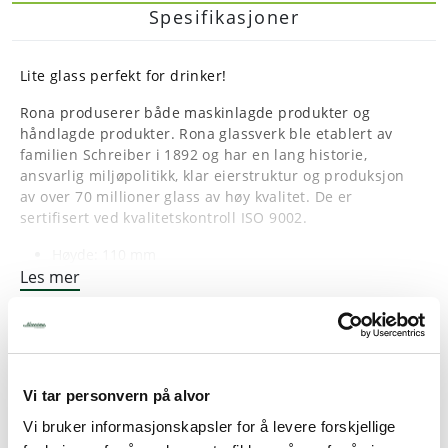
Spesifikasjoner
Lite glass perfekt for drinker!
Rona produserer både maskinlagde produkter og
håndlagde produkter. Rona glassverk ble etablert av
familien Schreiber i 1892 og har en lang historie,
ansvarlig miljøpolitikk, klar eierstruktur og produksjon
av over 70 millioner glass av høy kvalitet. De er
sertifisert ved kvalitetskontroll ISO 9002.
Høyde: 110 mm
Les mer
Diameter: 71 mm
Volum: 7,5 cl
Vi tar personvern på alvor
Vi bruker informasjonskapsler for å levere forskjellige