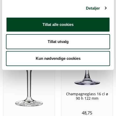
g
Detaljer
51,25
Tillat alle cookies
Tillat utvalg
Kun nødvendige cookies
Champagneglass 16 cl ø
90 h 122 mm
48,75