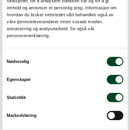
funksjoner, for å analysere trafikken vår og for å gi
innhold og annonser et personlig preg. Informasjon om
hvordan du bruker nettstedet vårt behandles også av
våre tjenesteleverandører innen sosiale medier,
annonsering og analysearbeid. Se også vår
Alternative produkter
personvernerklæring.
S
Nødvendig
a
m
t
Egenskaper
y
k
k
Statistikk
e
Rona margaritaglass 34 cl
v
Markedsføring
a
Crystalex cocktail coupe
l
82,50
40 cl