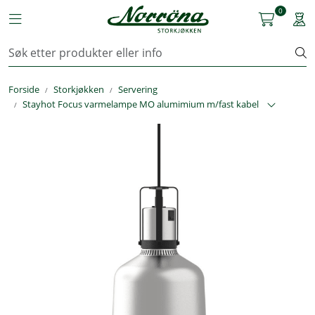
Skip to main content
0
Toggle navigation
Togg
Kjøkkenutstyr
Forside
Storkjøkken
Servering
Storkjøkken
Stayhot Focus varmelampe MO alumimium m/fast kabel
Renhold & Vaskeri
Arbeidstøy
Reservedeler
Service
OUTLET
Løsninger