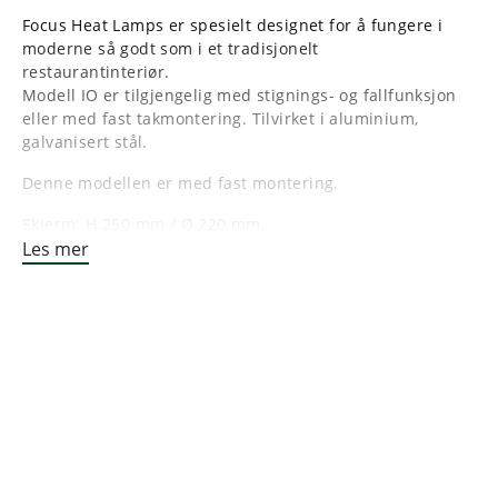
Focus Heat Lamps er spesielt designet for å fungere i
moderne så godt som i et tradisjonelt
restaurantinteriør.
Modell IO er tilgjengelig med stignings- og fallfunksjon
eller med fast takmontering. Tilvirket i aluminium,
galvanisert stål.
Denne modellen er med fast montering.
Skjerm: H 250 mm / Ø 220 mm
Kabel: 2000 mm
Les mer
Strøm: 230v/250W