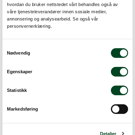
hvordan du bruker nettstedet vårt behandles også av
våre tjenesteleverandører innen sosiale medier,
annonsering og analysearbeid. Se også vår
Stayhot Focus
Stayhot Focus
varmelampe MS
varmelampe MS,
personvernerklæring.
aluminium m/heis
Heisfunksjon, Cement Grå
Gi meg et tilbud
Gi meg et tilbud
S
Nødvendig
a
m
t
Egenskaper
y
k
k
Statistikk
e
v
Markedsføring
a
Stayhot Focus
Stayhot Focus
l
varmelampe MS, Fast
varmelampe IO racing
Kabel, Cement Grå
green m/fast kabel
g
Detaljer