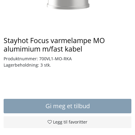
Tjenester
Bransjer
Stayhot Focus varmelampe MO
Kontakt
alumimium m/fast kabel
Produktnummer:
700VL1-MO-RKA
Lagerbeholdning:
3 stk.
Gi meg et tilbud
Legg til favoritter