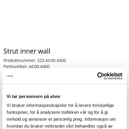
Tjenester
Bransjer
Kontakt
Strut inner wall
Produktnummer:
522.AC00-4300
Partnumber:
AC00-4300
Lagerbeholdning:
1 stk.
77,50
Vi tar personvern på alvor
inkl. mva.
Vi bruker informasjonskapsler for å levere forskjellige
-
+
funksjoner, for å analysere trafikken vår og for å gi
innhold og annonser et personlig preg. Informasjon om
hvordan du bruker nettstedet vårt behandles også av