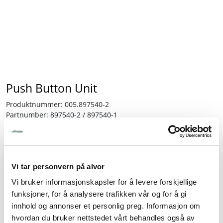
Tjenester
Bransjer
Kontakt
Push Button Unit
Produktnummer:
005.897540-2
Partnumber:
897540-2 / 897540-1
Lagerbeholdning:
2 stk.
4.225,00
Vi tar personvern på alvor
inkl. mva.
Vi bruker informasjonskapsler for å levere forskjellige
-
+
funksjoner, for å analysere trafikken vår og for å gi
innhold og annonser et personlig preg. Informasjon om
hvordan du bruker nettstedet vårt behandles også av