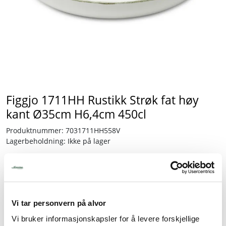
Tjenester
Bransjer
Kontakt
Figgjo 1711HH Rustikk Strøk fat høy
kant Ø35cm H6,4cm 450cl
Produktnummer:
7031711HH558V
Lagerbeholdning:
Ikke på lager
804,75
inkl. mva.
Vi tar personvern på alvor
-
+
Vi bruker informasjonskapsler for å levere forskjellige