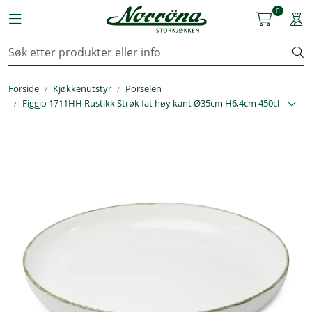
Skip to main content
0
Toggle navigation
Togg
Kjøkkenutstyr
Forside
Kjøkkenutstyr
Porselen
Storkjøkken
Figgjo 1711HH Rustikk Strøk fat høy kant Ø35cm H6,4cm 450cl
Renhold & Vaskeri
Arbeidstøy
Reservedeler
Service
OUTLET
Løsninger