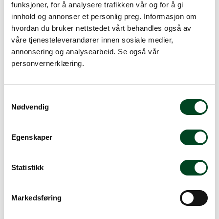
funksjoner, for å analysere trafikken vår og for å gi
Legg i handlevogn
innhold og annonser et personlig preg. Informasjon om
hvordan du bruker nettstedet vårt behandles også av
våre tjenesteleverandører innen sosiale medier,
Legg til favoritter
annonsering og analysearbeid. Se også vår
personvernerklæring.
Bestillingsvare
S
Dette produktet er bestillingsvare eller er ikke på lager for
Nødvendig
øyeblikket. Vennligst ta kontakt ved spørsmål om
a
leveringstid.
Mer info
m
t
Egenskaper
y
k
k
Statistikk
Beskrivelse
e
Spesifikasjoner
v
Markedsføring
a
Tilbehør
l