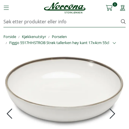
Skip to main content
0
Toggle navigation
Togg
Kjøkkenutstyr
Forside
Kjøkkenutstyr
Porselen
Storkjøkken
Figgjo 5517HHSTROB Strøk tallerken høy kant 17x4cm 55cl
Renhold & Vaskeri
Arbeidstøy
Reservedeler
Service
OUTLET
Løsninger