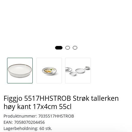
Tjenester
Bransjer
Kontakt
Figgjo 5517HHSTROB Strøk tallerken
høy kant 17x4cm 55cl
Produktnummer:
7035517HHSTROB
EAN:
7058070204456
Lagerbeholdning:
60 stk.