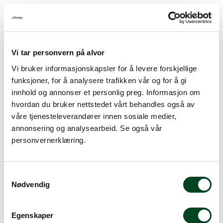
156,75
inkl. mva.
Vi tar personvern på alvor
-
+
Vi bruker informasjonskapsler for å levere forskjellige
funksjoner, for å analysere trafikken vår og for å gi
Legg i handlevogn
innhold og annonser et personlig preg. Informasjon om
hvordan du bruker nettstedet vårt behandles også av
våre tjenesteleverandører innen sosiale medier,
Legg til favoritter
annonsering og analysearbeid. Se også vår
personvernerklæring.
Info
S
Pris pr stk. Salgspakning: 6 stk
Nødvendig
a
m
t
Egenskaper
y