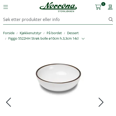
Skip to main content
0
Toggle navigation
Togg
Kjøkkenutstyr
Forside
Kjøkkenutstyr
På bordet
Dessert
Storkjøkken
Figgjo 5522HH Strøk bolle ø10cm h.3,3cm 14cl
Renhold & Vaskeri
Arbeidstøy
Reservedeler
Service
OUTLET
Løsninger