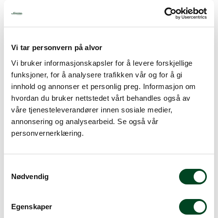
150,63
inkl. mva.
Vi tar personvern på alvor
-
+
Vi bruker informasjonskapsler for å levere forskjellige
funksjoner, for å analysere trafikken vår og for å gi
innhold og annonser et personlig preg. Informasjon om
Legg i handlevogn
hvordan du bruker nettstedet vårt behandles også av
våre tjenesteleverandører innen sosiale medier,
Legg til favoritter
annonsering og analysearbeid. Se også vår
personvernerklæring.
Info
S
Pris pr stk. Salgspakning: 6 stk
Nødvendig
a
m
t
Egenskaper
y