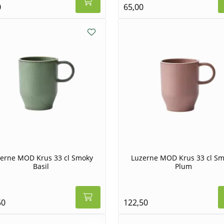
0
65,00
erne MOD Krus 33 cl Smoky
Luzerne MOD Krus 33 cl S
Basil
Plum
50
122,50