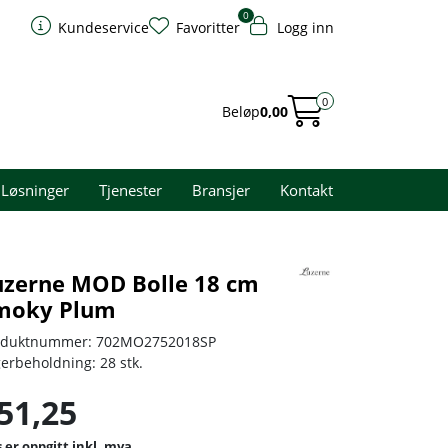
0
Kundeservice
Favoritter
Logg inn
0
Beløp
0,00
Løsninger
Tjenester
Bransjer
Kontakt
uzerne MOD Bolle 18 cm
moky Plum
oduktnummer:
702MO2752018SP
gerbeholdning:
28 stk.
51,25
inkl. mva.