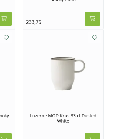
233,75
moky
Luzerne MOD Krus 33 cl Dusted
White