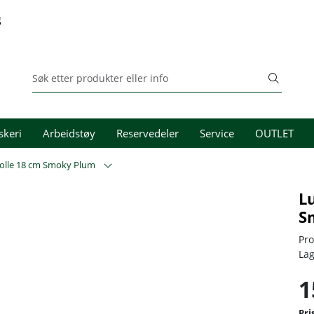
g
skeri
Arbeidstøy
Reservedeler
Service
OUTLET
olle 18 cm Smoky Plum
L
S
Pr
La
1