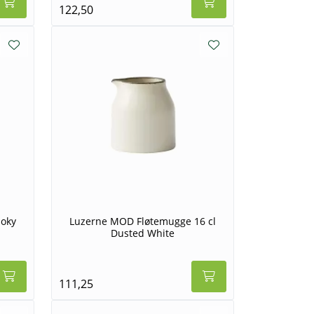
122,50
moky
Luzerne MOD Fløtemugge 16 cl
Dusted White
111,25