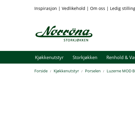
Skip to main content
Inspirasjon
|
Vedlikehold
|
Om oss
|
Ledig stillin
Kjøkkenutstyr
Storkjøkken
Renhold & Va
Forside
Kjøkkenutstyr
Porselen
Luzerne MOD B