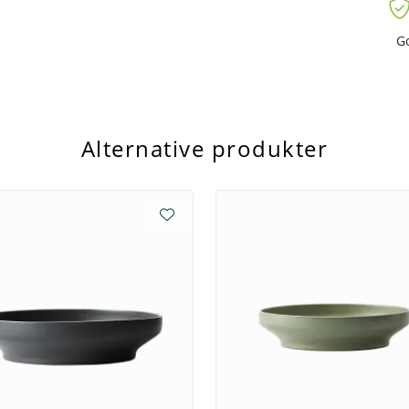
). I tillegg er servisene sertifisert
e!
G
etoder og mer energieffektive og
nvinning for å redusere avfall og
itiativer. Her er målet å fortsette å
. Alt er en del av å skape et enda
Alternative produkter