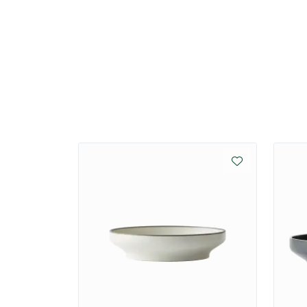
samsvarsstandardene til USA (FDA) og EU (REACH
halal av Islamic Religious Council of Singapor
Miljøbevisste valg
Hos Luzerne bruker de smartere produksjonsm
miljøvennlige materialer når det er mulig. Gje
avhengighet av energi er blant deres grønne in
redusere forurensningsbelastningen på miljøet
bedre produkt og et enda bedre system.