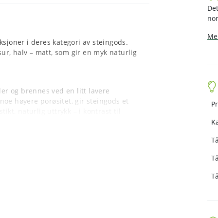
Det
nor
Mer
ksjoner i deres kategori av steingods.
sur, halv – matt, som gir en myk naturlig
ler og brennes ved en litt lavere
oe høyere porøsitet, gir steingods et
Pr
kt, naturlig uttrykk – i kontrast til
K
Tå
pvaskmaskiner, tåler frys, ovn og
Tå
 ikke fett, lukt og bakterier, noe som
Tå
m. Produktene testes jevnlig i testsentre
ede glasurer oppfyller