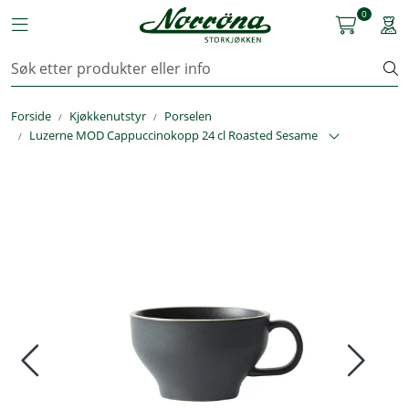
Skip to main content
0
Toggle navigation
Togg
Kjøkkenutstyr
Forside
Kjøkkenutstyr
Porselen
Storkjøkken
Luzerne MOD Cappuccinokopp 24 cl Roasted Sesame
Renhold & Vaskeri
Arbeidstøy
Reservedeler
Service
OUTLET
Løsninger