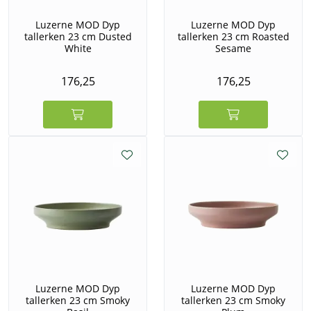
Hos Luzerne bruker de smartere produksjonsmetoder
Luzerne MOD Dyp
Luzerne MOD Dyp
og mer energieffektive og miljøvennlige materialer når
tallerken 23 cm Dusted
tallerken 23 cm Roasted
det er mulig. Gjenvinning for å redusere avfall og
White
Sesame
avhengighet av energi er blant deres grønne initiativer.
Her er målet å fortsette å redusere
176,25
176,25
forurensningsbelastningen på miljøet. Alt er en del av
å skape et enda bedre produkt og et enda bedre
system.
Luzerne MOD Dyp
Luzerne MOD Dyp
tallerken 23 cm Smoky
tallerken 23 cm Smoky