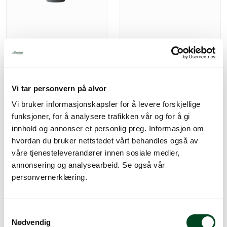
Luzerne MOD Krus 33 cl
Luzerne MOD Krus 33 cl
Roasted Sesame
Smoky Basil
122,50
122,50
Vi tar personvern på alvor
Vi bruker informasjonskapsler for å levere forskjellige
funksjoner, for å analysere trafikken vår og for å gi
innhold og annonser et personlig preg. Informasjon om
hvordan du bruker nettstedet vårt behandles også av
våre tjenesteleverandører innen sosiale medier,
annonsering og analysearbeid. Se også vår
personvernerklæring.
S
Nødvendig
a