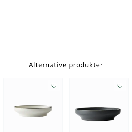
Steingods
Steingods er laget av leire med grovere partikler og
brennes ved en litt lavere temperatur enn porselen.
Selv om det har en noe høyere porøsitet, gir steingods
et unikt alternativ for dem som ønsker et mer rustikt,
naturlig uttrykk – i kontrast til porselenets glatte,
glassaktige finish.
Daglig bruk
Luzern-servisene kan vaskes i kommersielle
oppvaskmaskiner, tåler frys, ovn og mikrobølgeovn. De
Alternative produkter
er ikke-porøse og absorberer ikke fett, lukt og bakterier,
noe som sikrer optimal hygiene.
Trygg servering
Servisene fra Luzerne er fri for bly og kadmium.
Produktene testes jevnlig i testsentre iblant annet UK
og Japan. Alle dekaler og fargede glasurer oppfyller
samsvarsstandardene til USA (FDA) og EU (REACH). I
tillegg er servisene sertifisert halal av Islamic Religious
Council of Singapore!
Miljøbevisste valg