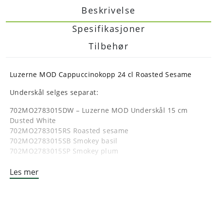
Beskrivelse
Spesifikasjoner
Tilbehør
Luzerne MOD Cappuccinokopp 24 cl Roasted Sesame
Underskål selges separat:
702MO2783015DW – Luzerne MOD Underskål 15 cm
Dusted White
702MO2783015RS Roasted sesame
702MO2783015SB Smokey basil
702MO2783015SP Smokey plum
Serien MOD er en av Luzerne sine første kolleksjoner i
Les mer
deres kategori av steingods. Serien finnes i ulike
farger, og den har en glasur, halv – matt, som gir en
myk naturlig glans.