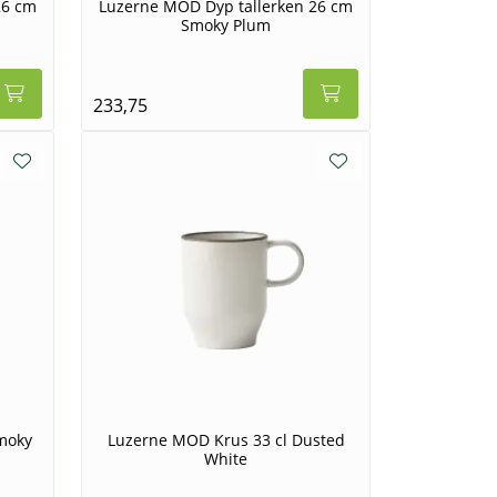
26 cm
Luzerne MOD Dyp tallerken 26 cm
Smoky Plum
233,75
moky
Luzerne MOD Krus 33 cl Dusted
White