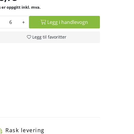
inkl. mva.
+
Legg i handlevogn
Legg til favoritter
Rask levering