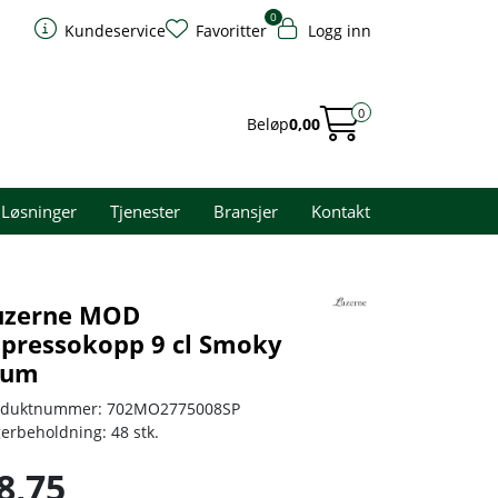
0
Kundeservice
Favoritter
Logg inn
0
Beløp
0,00
Løsninger
Tjenester
Bransjer
Kontakt
uzerne MOD
spressokopp 9 cl Smoky
lum
oduktnummer:
702MO2775008SP
gerbeholdning:
48 stk.
8,75