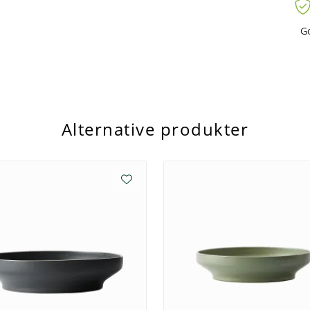
 ikke fett, lukt og bakterier, noe som
G
m. Produktene testes jevnlig i testsentre
ede glasurer oppfyller
). I tillegg er servisene sertifisert
e!
Alternative produkter
etoder og mer energieffektive og
nvinning for å redusere avfall og
itiativer. Her er målet å fortsette å
. Alt er en del av å skape et enda