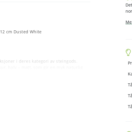
Det
nor
Mer
12 cm Dusted White
ksjoner i deres kategori av steingods.
Pr
sur, halv – matt, som gir en myk naturlig
K
Tå
ler og brennes ved en litt lavere
Tå
oe høyere porøsitet, gir steingods et
kt, naturlig uttrykk – i kontrast til
Tå
pvaskmaskiner, tåler frys, ovn og