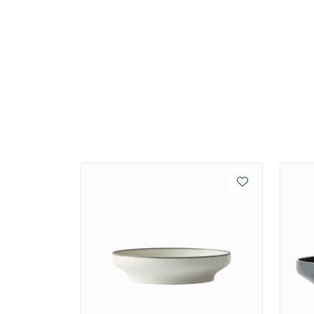
mikrobølgeovn. De er ikke-porøse og absorberer
sikrer optimal hygiene.
Trygg servering
Servisene fra Luzerne er fri for bly og kadmiu
iblant annet UK og Japan. Alle dekaler og farg
samsvarsstandardene til USA (FDA) og EU (REACH
halal av Islamic Religious Council of Singapor
Miljøbevisste valg
Hos Luzerne bruker de smartere produksjonsm
miljøvennlige materialer når det er mulig. Gje
avhengighet av energi er blant deres grønne in
redusere forurensningsbelastningen på miljøet
bedre produkt og et enda bedre system.