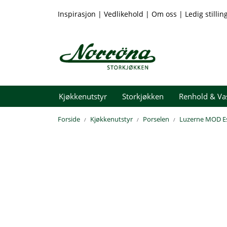
Skip to main content
Inspirasjon
|
Vedlikehold
|
Om oss
|
Ledig stillin
Kjøkkenutstyr
Storkjøkken
Renhold & Va
Forside
Kjøkkenutstyr
Porselen
Luzerne MOD E