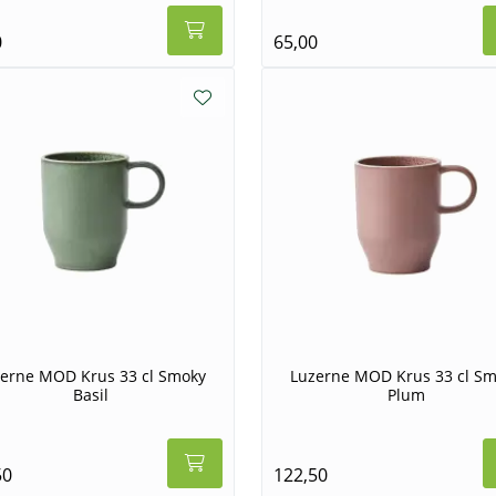
0
65,00
erne MOD Krus 33 cl Smoky
Luzerne MOD Krus 33 cl S
Basil
Plum
50
122,50