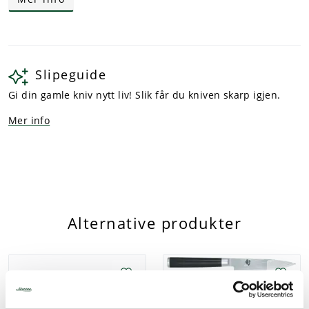
For å unngå at knivene mister sin skarphet, bør de
oppbevares på riktig måte. Vi anbefaler å oppbevare
kniven i en knivblokk eller på magnetlist. Knivene bør
ikke oppbevares i en knivskuff sammen med andre
gjenstander som kan skade eggen.
Slipeguide
Gi din gamle kniv nytt liv! Slik får du kniven skarp igjen.
Mer info
Alternative produkter
Kai Shun DM0716
Grønnsakskniv 10,3cm