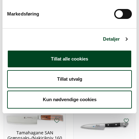
luftlommer 18cm
e
v
Markedsføring
1.649,00
a
l
g
Detaljer
Tillat alle cookies
Mac PKF-50 grønnsakskniv
Tamahagane SAN
12,5cm
Grønnsakskniv 180 mm
Tillat utvalg
842,50
2.860,00
Kun nødvendige cookies
Tamahagane SAN
Grønnsaks-/Nakirikniv 160