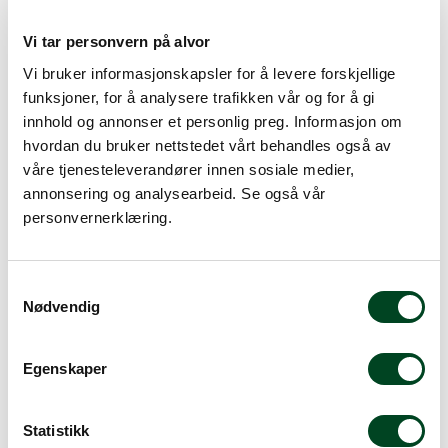
Vi tar personvern på alvor
Mac HB-55 grønnsakskniv
1.875,00
13,5cm
Vi bruker informasjonskapsler for å levere forskjellige
funksjoner, for å analysere trafikken vår og for å gi
620,00
innhold og annonser et personlig preg. Informasjon om
hvordan du bruker nettstedet vårt behandles også av
våre tjenesteleverandører innen sosiale medier,
annonsering og analysearbeid. Se også vår
personvernerklæring.
S
Nødvendig
a
m
Masahiro 14923 MV-H
t
Egenskaper
grønnsakskniv Santoku
y
17,5 cm
k
Global G-81
k
Statistikk
2.177,50
Grønnsakskniv m/