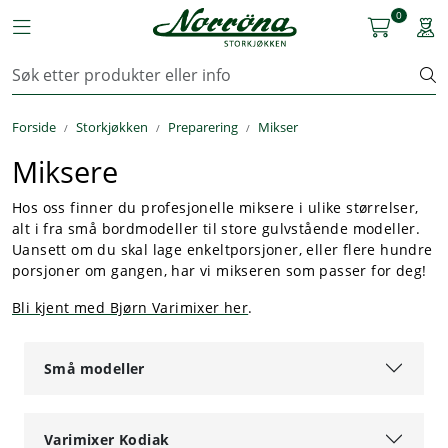
Skip to main content
0
Toggle navigation
Togg
Kjøkkenutstyr
Forside
Storkjøkken
Preparering
Mikser
Storkjøkken
Miksere
Renhold & Vaskeri
Hos oss finner du profesjonelle miksere i ulike størrelser,
alt i fra små bordmodeller til store gulvstående modeller.
Arbeidstøy
Uansett om du skal lage enkeltporsjoner, eller flere hundre
porsjoner om gangen, har vi mikseren som passer for deg!
Reservedeler
Bli kjent med Bjørn Varimixer her
.
Service
Små modeller
OUTLET
Varimixer Kodiak
Løsninger