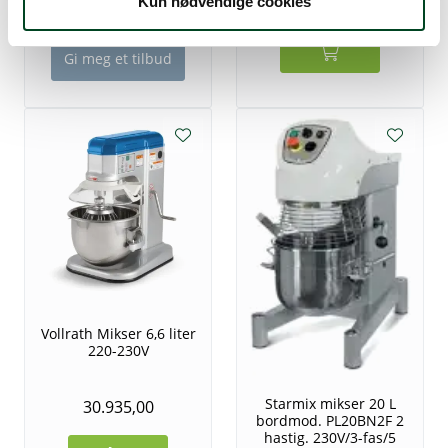
Kun nødvendige cookies
26.237,50
60Hz 1-fas
Gi meg et tilbud
Vollrath Mikser 6,6 liter
220-230V
Starmix mikser 20 L
30.935,00
bordmod. PL20BN2F 2
hastig. 230V/3-fas/5