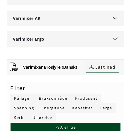
Tjenester
Varimixer AR
Bransjer
Varimixer Ergo
Kontakt
Varimixer Brosjyre (Dansk)
Last ned
Filter
På lager
Bruksområde
Produsent
Spenning
Energitype
Kapasitet
Farge
Serie
Utførelse
Alle filtre