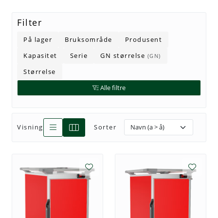
Filter
Tjenester
På lager
Bruksområde
Produsent
Bransjer
Kapasitet
Serie
GN størrelse
(GN)
Størrelse
Kontakt
Alle filtre
Visning
Sorter