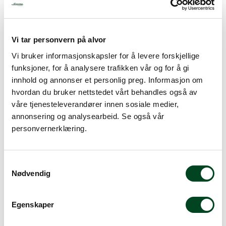
Vi tar personvern på alvor
Vi bruker informasjonskapsler for å levere forskjellige
funksjoner, for å analysere trafikken vår og for å gi
innhold og annonser et personlig preg. Informasjon om
hvordan du bruker nettstedet vårt behandles også av
SDX THERMOBOX E90 6
våre tjenesteleverandører innen sosiale medier,
GN1/1 160mm hjul
Engrepshåndtak
SDX THERMOBOX EE120
annonsering og analysearbeid. Se også vår
4+4 GN1/1 160mm hjul
personvernerklæring.
Engrepshåndtak
Gi meg et tilbud
Gi meg et tilbud
S
Nødvendig
a
m
t
Egenskaper
y
k