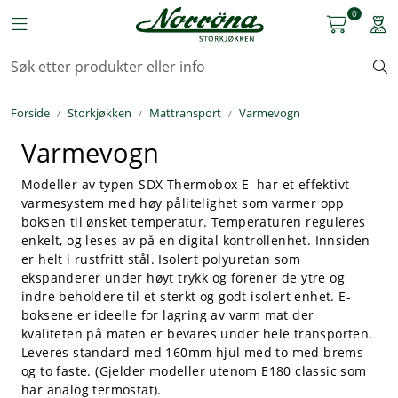
Skip to main content
0
Toggle navigation
Togg
Kjøkkenutstyr
Forside
Storkjøkken
Mattransport
Varmevogn
Storkjøkken
Varmevogn
Renhold & Vaskeri
Modeller av typen SDX Thermobox E har et effektivt
varmesystem med høy pålitelighet som varmer opp
Arbeidstøy
boksen til ønsket temperatur. Temperaturen reguleres
enkelt, og leses av på en digital kontrollenhet. Innsiden
Reservedeler
er helt i rustfritt stål. Isolert polyuretan som
ekspanderer under høyt trykk og forener de ytre og
indre beholdere til et sterkt og godt isolert enhet. E-
Service
boksene er ideelle for lagring av varm mat der
kvaliteten på maten er bevares under hele transporten.
OUTLET
Leveres standard med 160mm hjul med to med brems
og to faste. (Gjelder modeller utenom E180 classic som
har analog termostat).
Løsninger